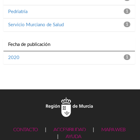
Pedriatría
1
Servicio Murciano de Salud
1
Fecha de publicación
2020
1
CONTACTO
|
ACCESIBILIDAD
|
MAPA WEB
|
AYUDA