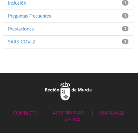
Inclusión
1
Preguntas Frecuentes
1
Prestaciones
1
SARS-COV-2
1
CONTACTO
|
ACCESIBILIDAD
|
MAPA WEB
|
AYUDA