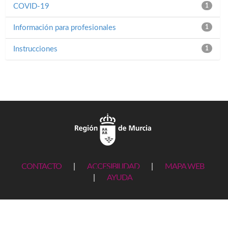
COVID-19
1
Información para profesionales
1
Instrucciones
1
CONTACTO
|
ACCESIBILIDAD
|
MAPA WEB
|
AYUDA