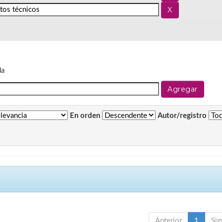
da
En orden
Autor/registro
Anterior
1
Sig