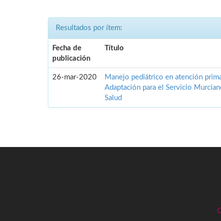
Resultados por ítem:
Fecha de
Título
publicación
26-mar-2020
Manejo pediátrico en atención prima
Adaptación para el Servicio Murcia
Salud