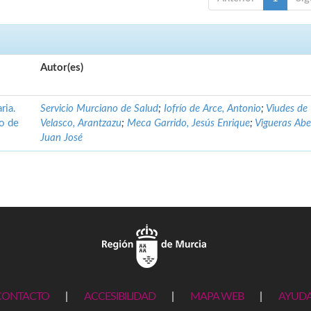
Autor(es)
ria.
Servicio Murciano de Salud
;
Iofrío de Arce, Antonio
;
Viudes de
no de
Velasco, Arantzazu
;
Meca Garrido, Jesús Enrique
;
Vigueras Abe
Juan José
CONTACTO
|
ACCESIBILIDAD
|
MAPA WEB
|
AYUD