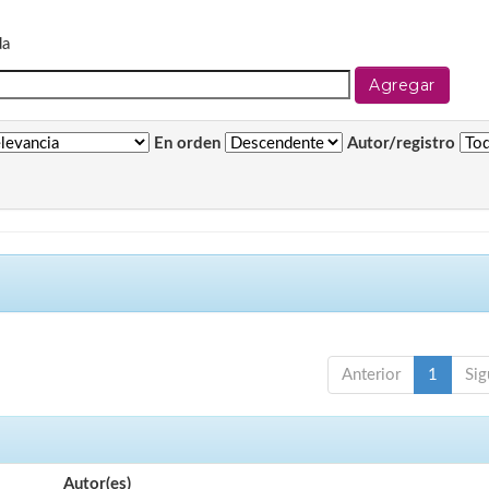
da
En orden
Autor/registro
Anterior
1
Sig
Autor(es)