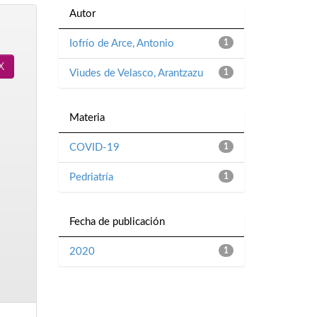
Autor
Iofrío de Arce, Antonio
1
Viudes de Velasco, Arantzazu
1
Materia
COVID-19
1
Pedriatría
1
Fecha de publicación
2020
1