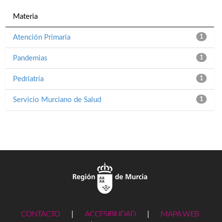
Materia
Atención Primaria
1
Pandemias
1
Pedriatría
1
Servicio Murciano de Salud
1
CONTACTO
|
ACCESIBILIDAD
|
MAPA WEB