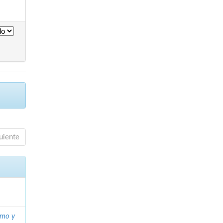
uiente
umo y