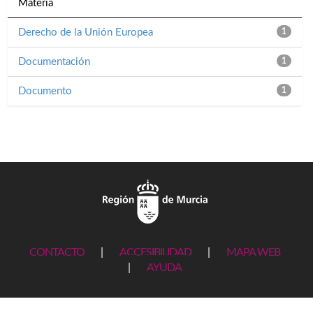
Materia
Derecho de la Unión Europea
1
Documentación
1
Documento
1
CONTACTO
|
ACCESIBILIDAD
|
MAPA WEB
|
AYUDA