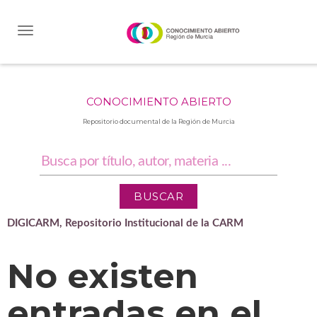
Skip
navigation
CONOCIMIENTO ABIERTO
Repositorio documental de la Región de Murcia
DIGICARM, Repositorio Institucional de la CARM
No existen
entradas en el