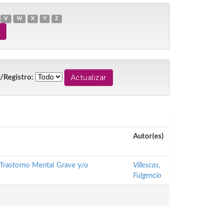
V
W
X
Y
Z
/Registro:
Autor(es)
 Trastorno Mental Grave y/o
Villescas,
Fulgencio