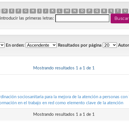
D
E
F
G
H
I
J
K
L
M
N
O
P
Q
R
S
T
U
introducir las primeras letras:
En orden:
Resultados por página
Autor
Mostrando resultados 1 a 1 de 1
dinación sociosanitaria para la mejora de la atención a personas con
rmación en el trabajo en red como elemento clave de la atención
Mostrando resultados 1 a 1 de 1