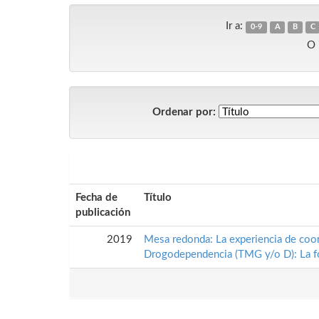
Ir a:
0-9
A
B
C
O 
Ordenar por:
Fecha de
Título
publicación
2019
Mesa redonda: La experiencia de coor
Drogodependencia (TMG y/o D): La fo