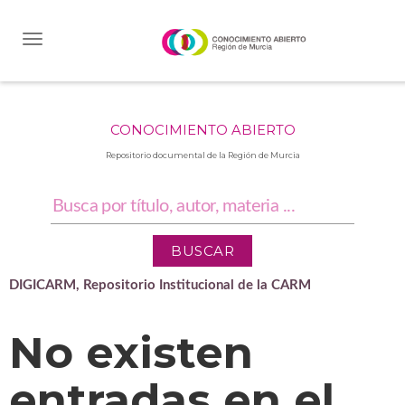
Skip
navigation
CONOCIMIENTO ABIERTO
Repositorio documental de la Región de Murcia
DIGICARM, Repositorio Institucional de la CARM
No existen
entradas en el