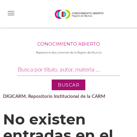
Skip
navigation
CONOCIMIENTO ABIERTO
Repositorio documental de la Región de Murcia
DIGICARM, Repositorio Institucional de la CARM
No existen
entradas en el