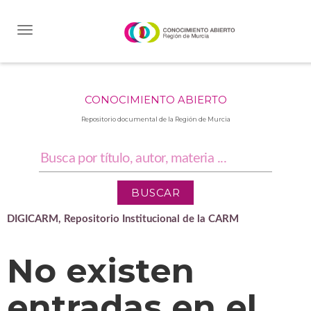
Skip
navigation
CONOCIMIENTO ABIERTO
Repositorio documental de la Región de Murcia
DIGICARM, Repositorio Institucional de la CARM
No existen
entradas en el