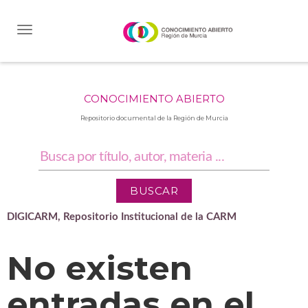
Skip
navigation
CONOCIMIENTO ABIERTO
Repositorio documental de la Región de Murcia
DIGICARM, Repositorio Institucional de la CARM
No existen
entradas en el