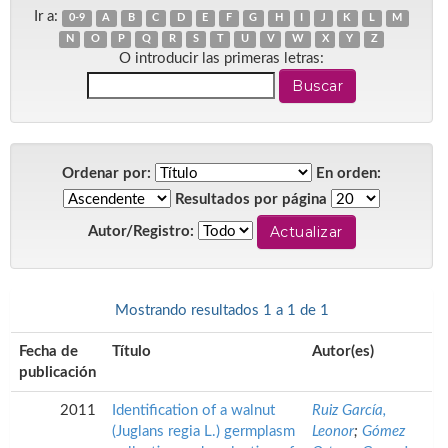
Ir a:
0-9
A
B
C
D
E
F
G
H
I
J
K
L
M
N
O
P
Q
R
S
T
U
V
W
X
Y
Z
O introducir las primeras letras:
Ordenar por:
En orden:
Resultados por página
Autor/Registro:
Mostrando resultados 1 a 1 de 1
Fecha de
Título
Autor(es)
publicación
2011
Identification of a walnut
Ruiz García,
(Juglans regia L.) germplasm
Leonor
;
Gómez