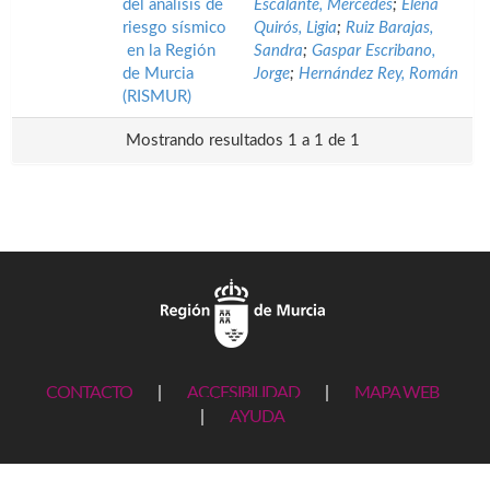
del análisis de
Escalante, Mercedes
;
Elena
riesgo sísmico
Quirós, Ligia
;
Ruiz Barajas,
en la Región
Sandra
;
Gaspar Escribano,
de Murcia
Jorge
;
Hernández Rey, Román
(RISMUR)
Mostrando resultados 1 a 1 de 1
CONTACTO
|
ACCESIBILIDAD
|
MAPA WEB
|
AYUDA