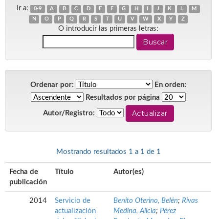
Ir a:
0-9
A
B
C
D
E
F
G
H
I
J
K
L
M
N
O
P
Q
R
S
T
U
V
W
X
Y
Z
O introducir las primeras letras:
Ordenar por:
En orden:
Resultados por página
Autor/Registro:
Mostrando resultados 1 a 1 de 1
Fecha de
Título
Autor(es)
publicación
2014
Servicio de
Benito Oterino, Belén
;
Rivas
actualización
Medina, Alicia
;
Pérez