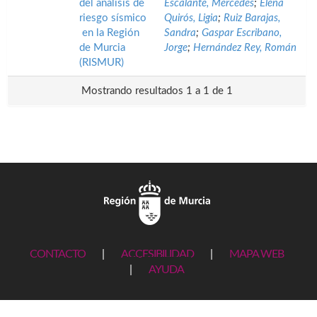
del análisis de
Escalante, Mercedes
;
Elena
riesgo sísmico
Quirós, Ligia
;
Ruiz Barajas,
en la Región
Sandra
;
Gaspar Escribano,
de Murcia
Jorge
;
Hernández Rey, Román
(RISMUR)
Mostrando resultados 1 a 1 de 1
CONTACTO
|
ACCESIBILIDAD
|
MAPA WEB
|
AYUDA