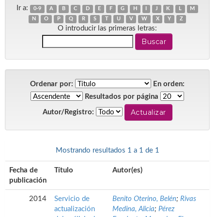
Ir a:
0-9
A
B
C
D
E
F
G
H
I
J
K
L
M
N
O
P
Q
R
S
T
U
V
W
X
Y
Z
O introducir las primeras letras:
Ordenar por:
En orden:
Resultados por página
Autor/Registro:
Mostrando resultados 1 a 1 de 1
Fecha de
Título
Autor(es)
publicación
2014
Servicio de
Benito Oterino, Belén
;
Rivas
actualización
Medina, Alicia
;
Pérez